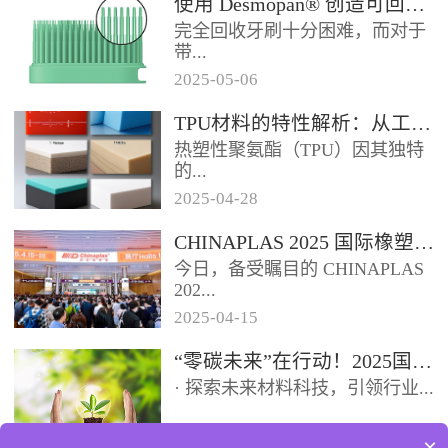
使用 Desmopan® 创造可回收的热塑性聚氨酯牙刷头
如下：环保化趋势显著：随着全
完全回收牙刷十分困难，而对于
球环保意识提升和相关法规趋
带...
严，...
2025
-
05
-
06
有聚丙烯手柄和尼龙刷毛的传统
TPU材料的特性解析：从工业到医疗的跨界应用
牙刷而言，这根本不可能。这些
热塑性聚氨酯（TPU）因其独特
牙刷可能需要 500 年才能降解
的...
或...
2025
-
04
-
28
性能组合，成为工业、消费品和
CHINAPLAS 2025 国际橡塑展盛大启幕【鑫腾达】
医疗领域的“全能材料”。本文将
今日，备受瞩目的 CHINAPLAS
从材料特性出发，解析TPU如
202...
何...
2025
-
04
-
15
5 国际橡塑展盛大启幕，首日便
“零碳未来”在行动！2025国际橡塑展邀您共探再生科技与循环经济
展现出非凡的魅力，精彩程度令
· 探索未来材料科技，引领行业...
人瞩目。踏入展馆，...
2025
-
04
-
13
×