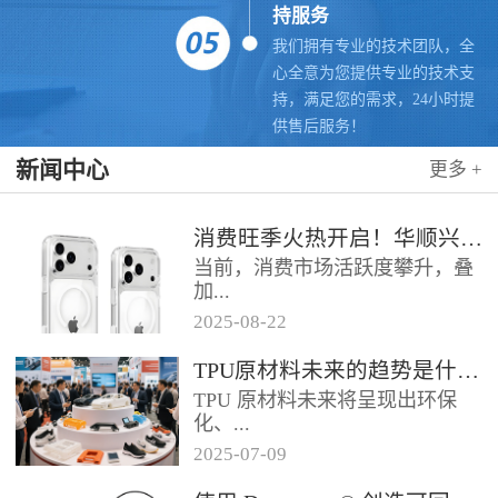
持服务
我们拥有专业的技术团队，全
心全意为您提供专业的技术支
持，满足您的需求，24小时提
供售后服务！
新闻中心
更多 +
消费旺季火热开启！华顺兴业联合科思创 TPU，赋能手机护套行业抢占市场先机
当前，消费市场活跃度攀升，叠
加...
2025
-
08
-
22
各类促销节点临近，手机护套行
TPU原材料未来的趋势是什么？
业迎来传统销售旺季，市场对高
TPU 原材料未来将呈现出环保
品质、高性能产品的需求持续走
化、...
高。华...
2025
-
07
-
09
高性能化、功能化等趋势，具体