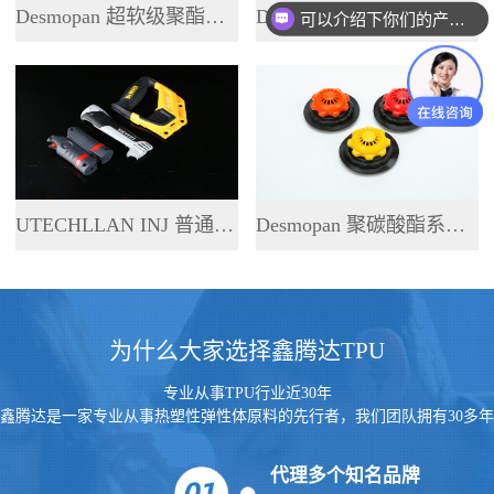
Desmopan 超软级聚酯系列 TPU
Desmopan 超透聚酯系列 TPU
可以介绍下你们的产品么
UTECHLLAN INJ 普通聚酯系列 TPU
Desmopan 聚碳酸酯系列 TPU
为什么大家选择鑫腾达TPU
专业从事TPU行业近30年
鑫腾达是一家专业从事热塑性弹性体原料的先行者，我们团队拥有30多年
的行业经验
代理多个知名品牌