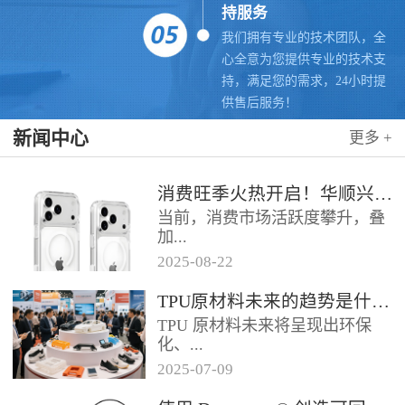
持服务
我们拥有专业的技术团队，全
心全意为您提供专业的技术支
持，满足您的需求，24小时提
供售后服务！
新闻中心
更多 +
消费旺季火热开启！华顺兴业联合科思创 TPU，赋能手机护套行业抢占市场先机
当前，消费市场活跃度攀升，叠
加...
2025
-
08
-
22
各类促销节点临近，手机护套行
TPU原材料未来的趋势是什么？
业迎来传统销售旺季，市场对高
TPU 原材料未来将呈现出环保
品质、高性能产品的需求持续走
化、...
高。华...
2025
-
07
-
09
高性能化、功能化等趋势，具体