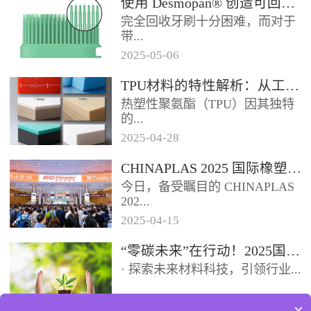
使用 Desmopan® 创造可回收的热塑性聚氨酯牙刷头
如下：环保化趋势显著：随着全
完全回收牙刷十分困难，而对于
球环保意识提升和相关法规趋
带...
严，...
2025
-
05
-
06
有聚丙烯手柄和尼龙刷毛的传统
TPU材料的特性解析：从工业到医疗的跨界应用
牙刷而言，这根本不可能。这些
热塑性聚氨酯（TPU）因其独特
牙刷可能需要 500 年才能降解
的...
或...
2025
-
04
-
28
性能组合，成为工业、消费品和
CHINAPLAS 2025 国际橡塑展盛大启幕【鑫腾达】
医疗领域的“全能材料”。本文将
今日，备受瞩目的 CHINAPLAS
从材料特性出发，解析TPU如
202...
何...
2025
-
04
-
15
5 国际橡塑展盛大启幕，首日便
“零碳未来”在行动！2025国际橡塑展邀您共探再生科技与循环经济
展现出非凡的魅力，精彩程度令
· 探索未来材料科技，引领行业...
人瞩目。踏入展馆，...
2025
-
04
-
13
×