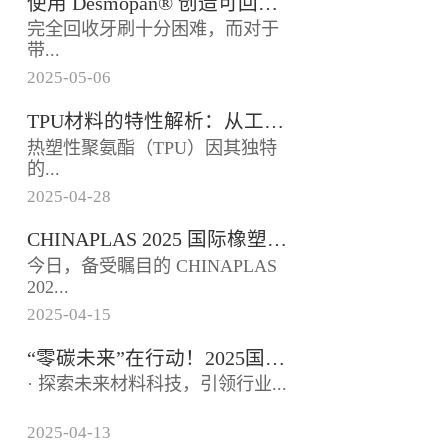
使用 Desmopan® 创造可回收的热塑性聚氨酯牙刷头
如下：环保化趋势显著：随着全
完全回收牙刷十分困难，而对于
球环保意识提升和相关法规趋
带...
严，...
2025
-
05
-
06
有聚丙烯手柄和尼龙刷毛的传统
TPU材料的特性解析：从工业到医疗的跨界应用
牙刷而言，这根本不可能。这些
热塑性聚氨酯（TPU）因其独特
牙刷可能需要 500 年才能降解
的...
或...
2025
-
04
-
28
性能组合，成为工业、消费品和
CHINAPLAS 2025 国际橡塑展盛大启幕【鑫腾达】
医疗领域的“全能材料”。本文将
今日，备受瞩目的 CHINAPLAS
从材料特性出发，解析TPU如
202...
何...
2025
-
04
-
15
5 国际橡塑展盛大启幕，首日便
“零碳未来”在行动！2025国际橡塑展邀您共探再生科技与循环经济
展现出非凡的魅力，精彩程度令
· 探索未来材料科技，引领行业...
人瞩目。踏入展馆，...
2025
-
04
-
13
新风向 ·2025年，全球橡塑行业