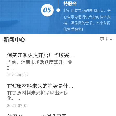
持服务
我们拥有专业的技术团队，全
心全意为您提供专业的技术支
持，满足您的需求，24小时提
供售后服务！
新闻中心
更多 +
消费旺季火热开启！华顺兴业联合科思创 TPU，赋能手机护套行业抢占市场先机
当前，消费市场活跃度攀升，叠
加...
2025
-
08
-
22
各类促销节点临近，手机护套行
TPU原材料未来的趋势是什么？
业迎来传统销售旺季，市场对高
TPU 原材料未来将呈现出环保
品质、高性能产品的需求持续走
化、...
高。华...
2025
-
07
-
09
高性能化、功能化等趋势，具体