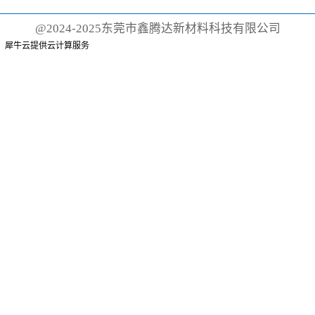
的目光再次聚焦于国际橡塑展！
@2024-2025东莞市鑫腾达新材料科技有限公司
作为全球...
犀牛云提供云计算服务