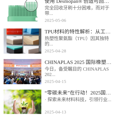
使用 Desmopan® 创造可回收的热塑性聚氨酯牙刷头
如下：环保化趋势显著：随着全
完全回收牙刷十分困难，而对于
球环保意识提升和相关法规趋
带...
严，...
2025
-
05
-
06
有聚丙烯手柄和尼龙刷毛的传统
TPU材料的特性解析：从工业到医疗的跨界应用
牙刷而言，这根本不可能。这些
热塑性聚氨酯（TPU）因其独特
牙刷可能需要 500 年才能降解
的...
或...
2025
-
04
-
28
性能组合，成为工业、消费品和
CHINAPLAS 2025 国际橡塑展盛大启幕【鑫腾达】
医疗领域的“全能材料”。本文将
今日，备受瞩目的 CHINAPLAS
从材料特性出发，解析TPU如
202...
何...
2025
-
04
-
15
5 国际橡塑展盛大启幕，首日便
“零碳未来”在行动！2025国际橡塑展邀您共探再生科技与循环经济
展现出非凡的魅力，精彩程度令
· 探索未来材料科技，引领行业...
人瞩目。踏入展馆，...
2025
-
04
-
13