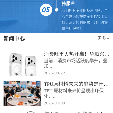
持服务
我们拥有专业的技术团队，全
心全意为您提供专业的技术支
持，满足您的需求，24小时提
供售后服务！
新闻中心
更多 +
消费旺季火热开启！华顺兴业联合科思创 TPU，赋能手机护套行业抢占市场先机
当前，消费市场活跃度攀升，叠
加...
2025
-
08
-
22
各类促销节点临近，手机护套行
TPU原材料未来的趋势是什么？
业迎来传统销售旺季，市场对高
TPU 原材料未来将呈现出环保
品质、高性能产品的需求持续走
化、...
高。华...
2025
-
07
-
09
高性能化、功能化等趋势，具体