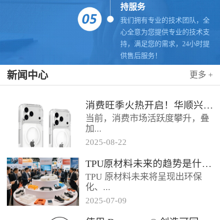
持服务
我们拥有专业的技术团队，全
心全意为您提供专业的技术支
持，满足您的需求，24小时提
供售后服务！
新闻中心
更多 +
消费旺季火热开启！华顺兴业联合科思创 TPU，赋能手机护套行业抢占市场先机
当前，消费市场活跃度攀升，叠
加...
2025
-
08
-
22
各类促销节点临近，手机护套行
TPU原材料未来的趋势是什么？
业迎来传统销售旺季，市场对高
TPU 原材料未来将呈现出环保
品质、高性能产品的需求持续走
化、...
高。华...
2025
-
07
-
09
高性能化、功能化等趋势，具体