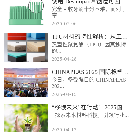
使用 Desmopan® 创造可回收的热塑性聚氨酯牙刷头
如下：环保化趋势显著：随着全
完全回收牙刷十分困难，而对于
球环保意识提升和相关法规趋
带...
严，...
2025
-
05
-
06
有聚丙烯手柄和尼龙刷毛的传统
TPU材料的特性解析：从工业到医疗的跨界应用
牙刷而言，这根本不可能。这些
热塑性聚氨酯（TPU）因其独特
牙刷可能需要 500 年才能降解
的...
或...
2025
-
04
-
28
性能组合，成为工业、消费品和
CHINAPLAS 2025 国际橡塑展盛大启幕【鑫腾达】
医疗领域的“全能材料”。本文将
今日，备受瞩目的 CHINAPLAS
从材料特性出发，解析TPU如
202...
何...
2025
-
04
-
15
5 国际橡塑展盛大启幕，首日便
“零碳未来”在行动！2025国际橡塑展邀您共探再生科技与循环经济
展现出非凡的魅力，精彩程度令
· 探索未来材料科技，引领行业...
人瞩目。踏入展馆，...
2025
-
04
-
13