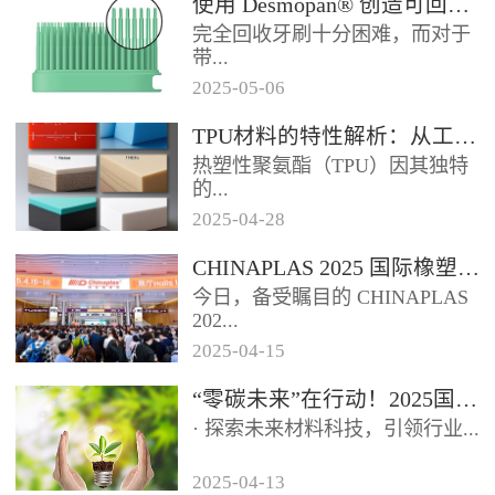
使用 Desmopan® 创造可回收的热塑性聚氨酯牙刷头
如下：环保化趋势显著：随着全
完全回收牙刷十分困难，而对于
球环保意识提升和相关法规趋
带...
严，...
2025
-
05
-
06
有聚丙烯手柄和尼龙刷毛的传统
TPU材料的特性解析：从工业到医疗的跨界应用
牙刷而言，这根本不可能。这些
热塑性聚氨酯（TPU）因其独特
牙刷可能需要 500 年才能降解
的...
或...
2025
-
04
-
28
性能组合，成为工业、消费品和
CHINAPLAS 2025 国际橡塑展盛大启幕【鑫腾达】
医疗领域的“全能材料”。本文将
今日，备受瞩目的 CHINAPLAS
从材料特性出发，解析TPU如
202...
何...
2025
-
04
-
15
5 国际橡塑展盛大启幕，首日便
“零碳未来”在行动！2025国际橡塑展邀您共探再生科技与循环经济
展现出非凡的魅力，精彩程度令
· 探索未来材料科技，引领行业...
人瞩目。踏入展馆，...
2025
-
04
-
13