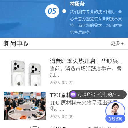
持服务
我们拥有专业的技术团队，全
心全意为您提供专业的技术支
持，满足您的需求，24小时提
供售后服务！
新闻中心
更多 +
消费旺季火热开启！华顺兴业联合科思创 TPU，赋能手机护套行业抢占市场先机
当前，消费市场活跃度攀升，叠
加...
2025
-
08
-
22
可以介绍下你们的产品么
各类促销节点临近，手机护套行
TPU原材料未来的趋势是什么？
你们是怎么收费的呢
业迎来传统销售旺季，市场对高
TPU 原材料未来将呈现出环保
品质、高性能产品的需求持续走
化、...
高。华...
2025
-
07
-
09
高性能化、功能化等趋势，具体