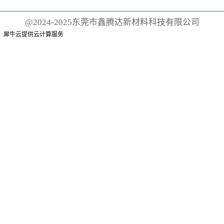
新风向 ·2025年，全球橡塑行业
的目光再次聚焦于国际橡塑展！
@2024-2025东莞市鑫腾达新材料科技有限公司
作为全球...
犀牛云提供云计算服务